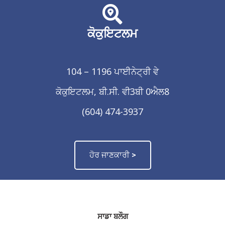
ਕੋਕੁਇਟਲਮ
104 – 1196 ਪਾਈਨੇਟ੍ਰੀ ਵੇ
ਕੋਕੁਇਟਲਮ, ਬੀ.ਸੀ. ਵੀ3ਬੀ 0ਐਲ8
(604) 474-3937
ਹੋਰ ਜਾਣਕਾਰੀ >
ਸਾਡਾ ਬਲੌਗ