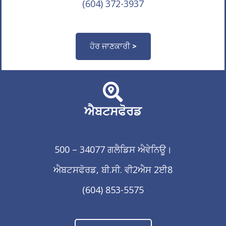
(604) 372-3937
ਹੋਰ ਜਾਣਕਾਰੀ >
ਐਬਟਸਫੋਰਡ
500 – 34077 ਗਲੈਡਿਸ ਐਵੇਨਿਊ।
ਐਬਟਸਫੋਰਡ, ਬੀ.ਸੀ. ਵੀ2ਐਸ 2ਈ8
(604) 853-5575