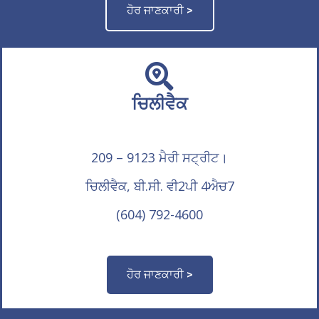
ਹੋਰ ਜਾਣਕਾਰੀ >
ਚਿਲੀਵੈਕ
209 – 9123 ਮੈਰੀ ਸਟ੍ਰੀਟ।
ਚਿਲੀਵੈਕ, ਬੀ.ਸੀ. ਵੀ2ਪੀ 4ਐਚ7
(604) 792-4600
ਹੋਰ ਜਾਣਕਾਰੀ >