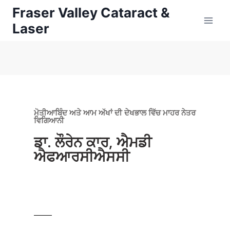
Fraser Valley Cataract &
Laser
ਮੋਤੀਆਬਿੰਦ ਅਤੇ ਆਮ ਅੱਖਾਂ ਦੀ ਦੇਖਭਾਲ ਵਿੱਚ ਮਾਹਰ ਨੇਤਰ
ਵਿਗਿਆਨੀ
ਡਾ. ਲੌਰੇਨ ਕਾਰ, ਐਮਡੀ
ਐਫਆਰਸੀਐਸਸੀ