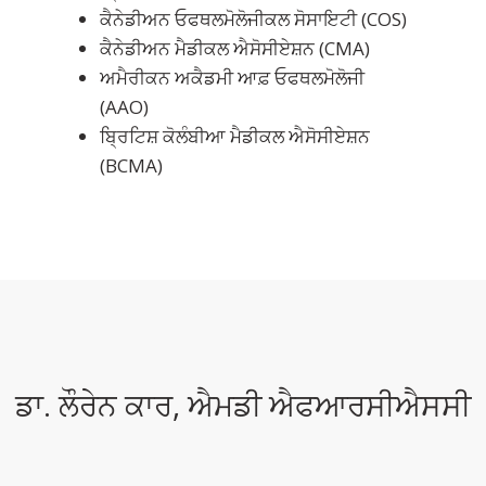
ਕੈਨੇਡੀਅਨ ਓਫਥਲਮੋਲੋਜੀਕਲ ਸੋਸਾਇਟੀ (COS)
ਕੈਨੇਡੀਅਨ ਮੈਡੀਕਲ ਐਸੋਸੀਏਸ਼ਨ (CMA)
ਅਮੈਰੀਕਨ ਅਕੈਡਮੀ ਆਫ਼ ਓਫਥਲਮੋਲੋਜੀ
(AAO)
ਬ੍ਰਿਟਿਸ਼ ਕੋਲੰਬੀਆ ਮੈਡੀਕਲ ਐਸੋਸੀਏਸ਼ਨ
(BCMA)
ਡਾ. ਲੌਰੇਨ ਕਾਰ, ਐਮਡੀ ਐਫਆਰਸੀਐਸਸੀ